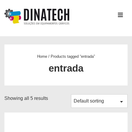
↓
Ir
ME
para
o
Conteúdo
Main
Principal
Navigation
Home
/ Products tagged “entrada”
entrada
Showing all 5 results